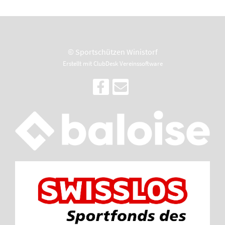
© Sportschützen Winistorf
Erstellt mit ClubDesk Vereinssoftware